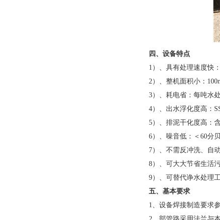
四、设备特点
1
）、具有处理速度快：
2
）、整机面积小：
100
3
）、耗电省：每吨水处
4
）、出水浮化度高：
S
5
）、排泥干化度高：含
6
）、噪音低：＜
60
分
7
）、不需反冲洗、自
8
）、可大大节省生活
9
）、可替代诤水处理
五、基本要求
1
、设备焊接制造要求
2
、部管路采用法兰与