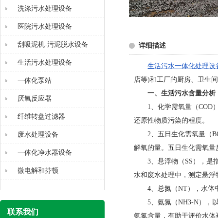
洗涤污水处理设备
医院污水处理设备
刮吸泥机-污泥脱水设备
详细描述
生活污水处理设备
生活污水一体化处理设
店等)和工厂的厨房、卫生
一体化泵站
一、生活污水含量分析
厌氧反应器
1
、化学需氧量（
COD
纤维转盘过滤器
还原性物质污染的程度。
2
、五日生化需氧量（
B
废水处理设备
解氧的量。五日生化需氧量
一体化净水器设备
3
、悬浮物（
SS
），是
微电解和芬顿
水和废水处理中，测定悬浮
4
、总氮（
NT
），水体
5
、氨氮（
NH3-N
），
联系我们
氨氮含量，有助于评价水体被